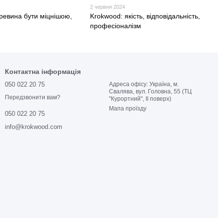
2 червня 2024
ревина бути міцнішою,
Krokwood: якість, відповідальність,
професіоналізм
Контактна інформація
050 022 20 75
Адреса офісу: Україна, м.
Свалява, вул. Головна, 55 (ТЦ
Передзвонити вам?
"Курортний", ІІ поверх)
Мапа проїзду
050 022 20 75
info@krokwood.com