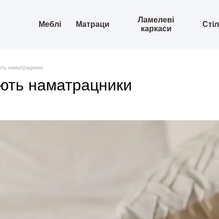
Ламелеві
Меблі
Матраци
Сті
каркаси
ть наматрацники
ють наматрацники