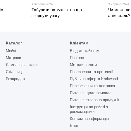
4 червня 2024
3 червня 2024
і»
Табурети на кухню: на що
Чи може де
звернути увагу
аніж сталь?
Каталог
Клієнтам
Меблі
Вхід до кабінету
Матраци
Про нас
Ламелеві каркаси
Методи оплати
Стільниці
Повернення та претензії
Розпродаж
Публічна оферта Krokwood
Перевезення та доставка
Питання щодо замовлень
Питання стосовно продукції
Інструкція по роботі з
рекламаціями
Контактна інформація
Блог