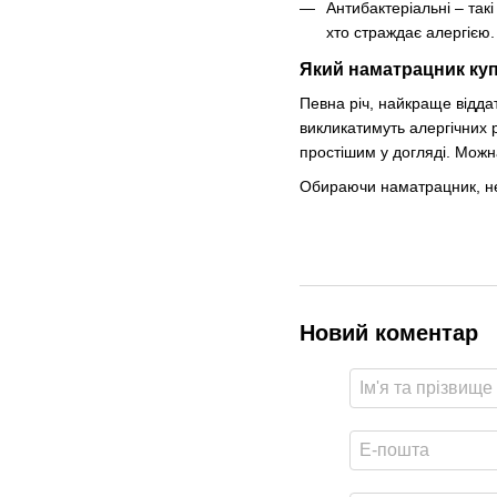
Антибактеріальні – та
хто страждає алергією.
Який наматрацник ку
Певна річ, найкраще відда
викликатимуть алергічних 
простішим у догляді. Можна
Обираючи наматрацник, не 
Новий коментар