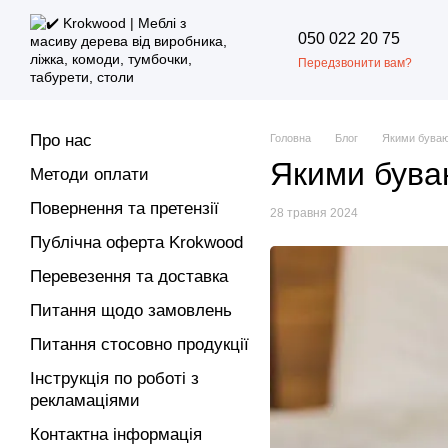
Перейти до основного контенту
050 022 20 75
Передзвонити вам?
Про нас
Головна
Блог
Якими буваю
Якими бува
Методи оплати
Повернення та претензії
28 травня 2024
Публічна оферта Krokwood
Перевезення та доставка
Питання щодо замовлень
Питання стосовно продукції
Інструкція по роботі з
рекламаціями
Контактна інформація