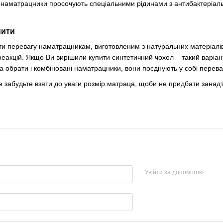
кі наматрацники просочують спеціальними рідинами з антибактеріал
пити
ти перевагу наматрацникам, виготовленим з натуральних матеріалів.
реакцій. Якщо Ви вирішили купити синтетичний чохол – такий варіан
 обрати і комбіновані наматрацники, вони поєднують у собі переваг
забудьте взяти до уваги розмір матраца, щоби не придбати занадт
Увійти за допомогою