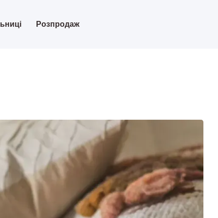
льниці
Розпродаж