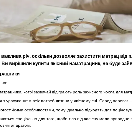
важлива річ, оскільки дозволяє захистити матрац від пл
 Ви вирішили купити якісний наматрацник, не буде зайв
трацники
 на:
матрацники, котрі зазвичай відіграють роль захисного чохла для мат
я з урахуванням всіх потреб дитини у якісному сні. Серед переваг 
огостійкими особливостями, тому ідеально підходять для поціновува
ляються спеціально для того, щоби тіло під час сну мало природне
ховим апаратом;