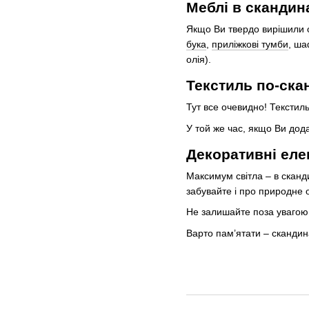
Меблі в скандин
Якщо Ви твердо вирішили о
бука
,
приліжкові тумби
, ш
олія).
Текстиль по-ска
Тут все очевидно! Текстил
У той же час, якщо Ви дод
Декоративні ел
Максимум світла – в сканди
забувайте і про природне о
Не залишайте поза увагою 
Варто пам’ятати – скандин