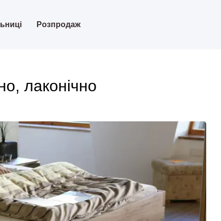
льниці
Розпродаж
но, лаконічно