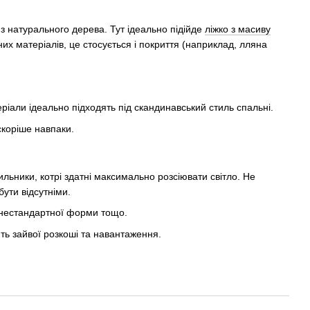
 натурального дерева. Тут ідеально підійде
ліжко з масиву
их матеріалів, це стосується і покриття (наприклад, лляна
ріали ідеально підходять під скандинавський стиль спальні.
скоріше навпаки.
ильники, котрі здатні максимально розсіювати світло. Не
бути відсутніми.
и нестандартної форми тощо.
ть зайвої розкоші та навантаження.