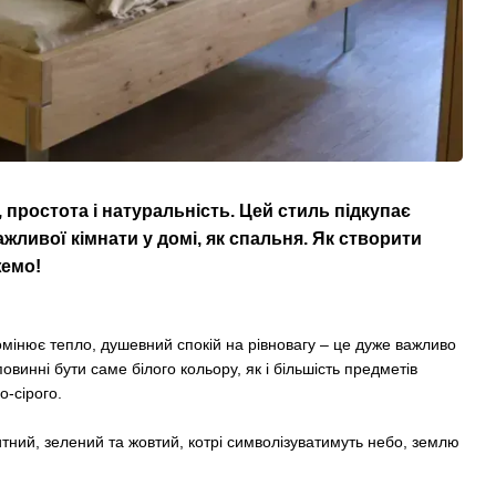
 простота і натуральність. Цей стиль підкупає
жливої кімнати у домі, як спальня. Як створити
жемо!
омінює тепло, душевний спокій на рівновагу – це дуже важливо
повинні бути саме білого кольору, як і більшість предметів
о-сірого.
тний, зелений та жовтий, котрі символізуватимуть небо, землю