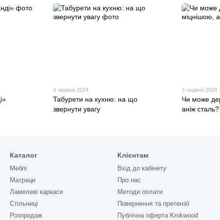
4 червня 2024
3 червня 2024
і»
Табурети на кухню: на що
Чи може де
звернути увагу
аніж сталь?
Каталог
Клієнтам
Меблі
Вхід до кабінету
Матраци
Про нас
Ламелеві каркаси
Методи оплати
Стільниці
Повернення та претензії
Розпродаж
Публічна оферта Krokwood