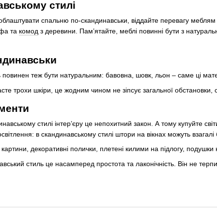
авському стилі
блаштувати спальню по-скандинавськи, віддайте перевагу меблям з
афа та
комод
з деревини. Пам’ятайте, меблі повинні бути з натуральн
ндинавськи
ь повинен теж бути натуральним: бавовна, шовк, льон – саме ці мате
асте трохи шкіри, це жодним чином не зіпсує загальної обстановки, 
ементи
навському стилі інтер’єру це непохитний закон. А тому купуйте світ
світлення: в скандинавському стилі штори на вікнах можуть взагалі 
картини, декоративні полички, плетені килими на підлогу, подушк
авський стиль це насамперед простота та лаконічність. Він не терпи