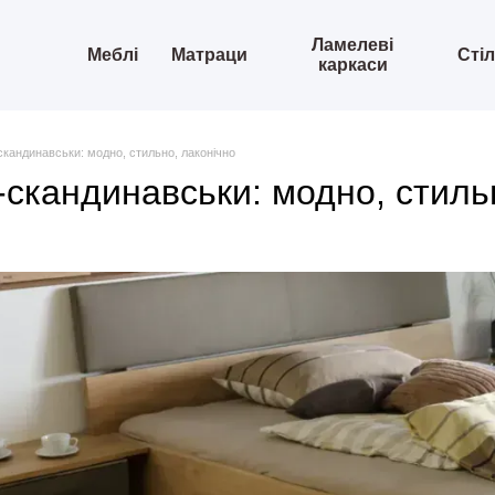
Ламелеві
Меблі
Матраци
Сті
каркаси
кандинавськи: модно, стильно, лаконічно
скандинавськи: модно, стиль