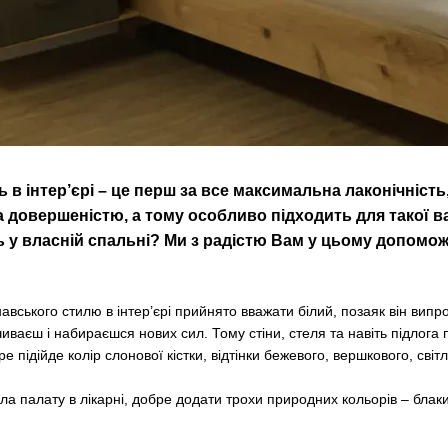
в інтер’єрі – це перш за все максимальна лаконічність,
 довершеністю, а тому особливо підходить для такої ва
 у власній спальні? Ми з радістю Вам у цьому допомо
вського стилю в інтер’єрі прийнято вважати білий, позаяк він випр
очиваєш і набираєшся нових сил. Тому стіни, стеля та навіть підлога 
ре підійде колір слонової кістки, відтінки бежевого, вершкового, світл
а палату в лікарні, добре додати трохи природних кольорів – блаки