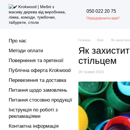
Перейти до основного контенту
050 022 20 75
Передзвонити вам?
Про нас
Головна
Блог
Як захистит
Як захисти
Методи оплати
стільцем
Повернення та претензії
Публічна оферта Krokwood
28 травня 2024
Перевезення та доставка
Питання щодо замовлень
Питання стосовно продукції
Інструкція по роботі з
рекламаціями
Контактна інформація