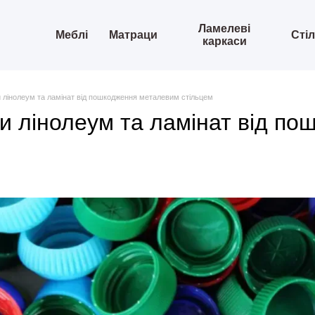
Ламелеві
Меблі
Матраци
Сті
каркаси
и лінолеум та ламінат від пошкодження металевим стільцем
ти лінолеум та ламінат від п