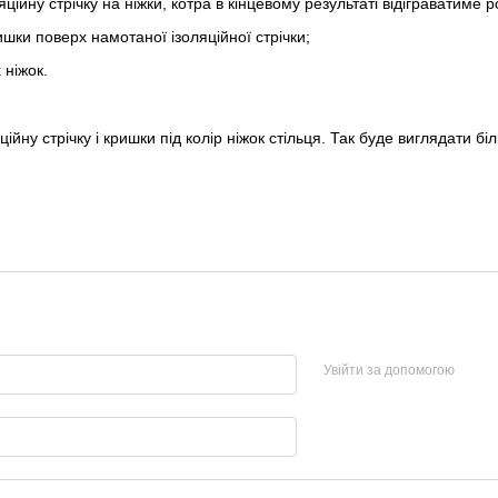
ційну стрічку на ніжки, котра в кінцевому результаті відіграватиме 
ишки поверх намотаної ізоляційної стрічки;
х ніжок.
ійну стрічку і кришки під колір ніжок стільця. Так буде виглядати бі
Увійти за допомогою