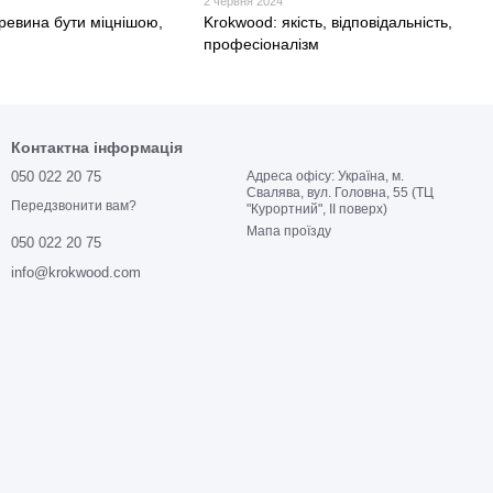
2 червня 2024
ревина бути міцнішою,
Krokwood: якість, відповідальність,
професіоналізм
Контактна інформація
050 022 20 75
Адреса офісу: Україна, м.
Свалява, вул. Головна, 55 (ТЦ
Передзвонити вам?
"Курортний", ІІ поверх)
Мапа проїзду
050 022 20 75
info@krokwood.com