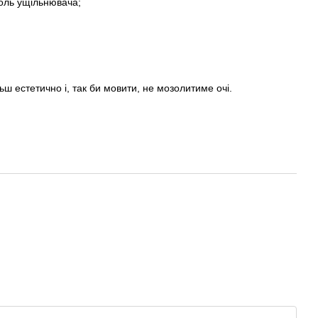
роль ущільнювача;
льш естетично і, так би мовити, не мозолитиме очі.