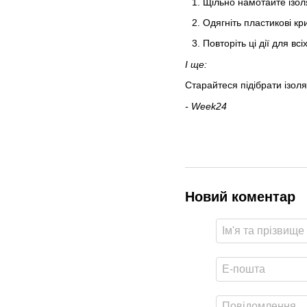
Щільно намотайте ізоля
Одягніть пластикові кр
Повторіть ці дії для всі
І ще:
Старайтеся підібрати ізоляц
- Week24
Новий коментар