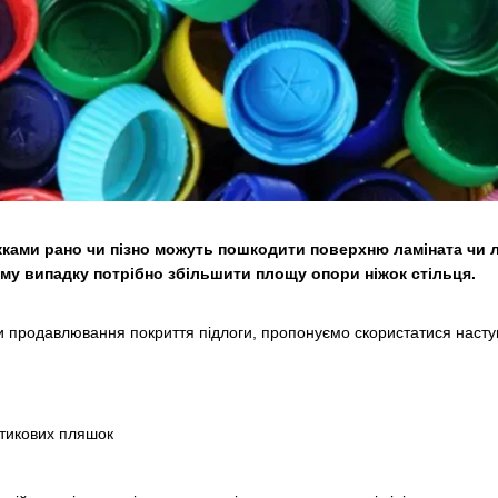
жками рано чи пізно можуть пошкодити поверхню ламіната чи 
му випадку потрібно збільшити площу опори ніжок стільця.
и продавлювання покриття підлоги, пропонуємо скористатися наст
стикових пляшок