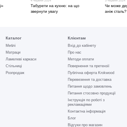
4 червня 2024
3 червня 2024
і»
Табурети на кухню: на що
Чи може де
звернути увагу
аніж сталь?
Каталог
Клієнтам
Меблі
Вхід до кабінету
Матраци
Про нас
Ламелеві каркаси
Методи оплати
Стільниці
Повернення та претензії
Розпродаж
Публічна оферта Krokwood
Перевезення та доставка
Питання щодо замовлень
Питання стосовно продукції
Інструкція по роботі з
рекламаціями
Контактна інформація
Блог
Відгуки про магазин