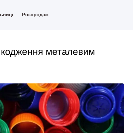
льниці
Розпродаж
ошкодження металевим