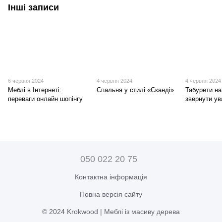
Інші записи
6 червня 2024
4 червня 2024
4 червня 2024
Меблі в Інтернеті:
Спальня у стилі «Сканді»
Табурети на
переваги онлайн шопінгу
звернути ув
050 022 20 75
Контактна інформація
Повна версія сайту
© 2024 Krokwood | Меблі із масиву дерева