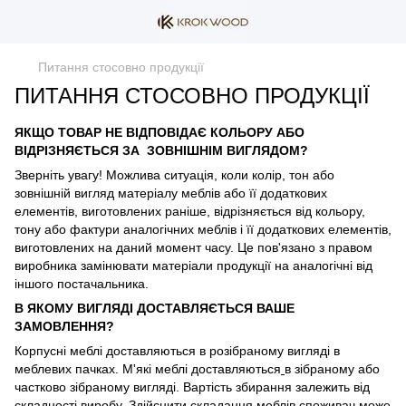
Питання стосовно продукції
ПИТАННЯ СТОСОВНО ПРОДУКЦІЇ
ЯКЩО ТОВАР НЕ ВІДПОВІДАЄ КОЛЬОРУ АБО
ВІДРІЗНЯЄТЬСЯ ЗА ЗОВНІШНІМ ВИГЛЯДОМ?
Зверніть увагу! Можлива ситуація, коли колір, тон або
зовнішній вигляд матеріалу меблів або її додаткових
елементів, виготовлених раніше, відрізняється від кольору,
тону або фактури аналогічних меблів і її додаткових елементів,
виготовлених на даний момент часу. Це пов'язано з правом
виробника замінювати матеріали продукції на аналогічні від
іншого постачальника.
В ЯКОМУ ВИГЛЯДІ ДОСТАВЛЯЄТЬСЯ ВАШЕ
ЗАМОВЛЕННЯ?
Корпусні меблі доставляються в розібраному вигляді в
меблевих пачках. М'які меблі доставляються
в зібраному або
частково зібраному вигляді. Вартість збирання залежить від
складності виробу. Здійснити складання меблів споживач може