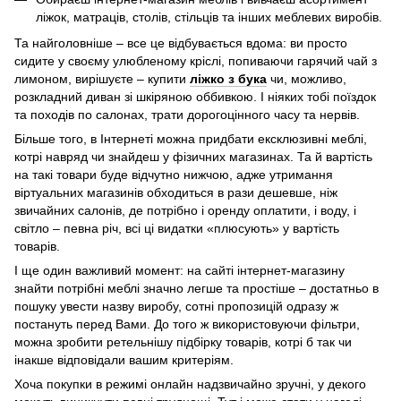
ліжок, матраців, столів, стільців та інших меблевих виробів.
Та найголовніше – все це відбувається вдома: ви просто
сидите у своєму улюбленому кріслі, попиваючи гарячий чай з
лимоном, вирішуєте – купити
ліжко з бука
чи, можливо,
розкладний диван зі шкіряною оббивкою. І ніяких тобі поїздок
та походів по салонах, трати дорогоцінного часу та нервів.
Більше того, в Інтернеті можна придбати ексклюзивні меблі,
котрі навряд чи знайдеш у фізичних магазинах. Та й вартість
на такі товари буде відчутно нижчою, адже утримання
віртуальних магазинів обходиться в рази дешевше, ніж
звичайних салонів, де потрібно і оренду оплатити, і воду, і
світло – певна річ, всі ці видатки «плюсують» у вартість
товарів.
І ще один важливий момент: на сайті інтернет-магазину
знайти потрібні меблі значно легше та простіше – достатньо в
пошуку увести назву виробу, сотні пропозицій одразу ж
постануть перед Вами. До того ж використовуючи фільтри,
можна зробити ретельнішу підбірку товарів, котрі б так чи
інакше відповідали вашим критеріям.
Хоча покупки в режимі онлайн надзвичайно зручні, у декого