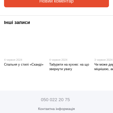
Новий коментар
Інші записи
4 червня 2024
4 червня 2024
3 червня 2024
Спальня у стилі «Сканді»
Табурети на кухню: на що
Чи може де
звернути увагу
міцнішою, а
050 022 20 75
Контактна інформація