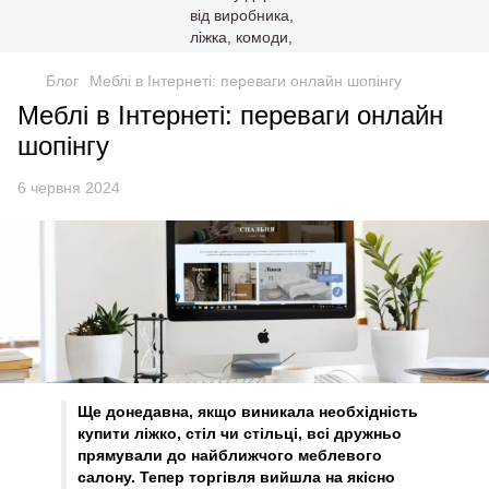
Блог
Меблі в Інтернеті: переваги онлайн шопінгу
Меблі в Інтернеті: переваги онлайн
шопінгу
6 червня 2024
Ще донедавна, якщо виникала необхідність
купити ліжко, стіл чи стільці, всі дружньо
прямували до найближчого меблевого
салону. Тепер торгівля вийшла на якісно