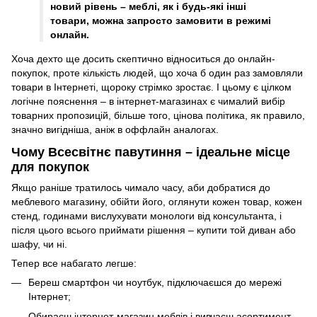
новий рівень – меблі, як і будь-які інші
товари, можна запросто замовити в режимі
онлайн.
Хоча дехто ще досить скептично відноситься до онлайн-
покупок, проте кількість людей, що хоча б один раз замовляли
товари в Інтернеті, щороку стрімко зростає. І цьому є цілком
логічне пояснення – в інтернет-магазинах є чималий вибір
товарних пропозицій, більше того, цінова політика, як правило,
значно вигідніша, аніж в оффлайн аналогах.
Чому Всесвітнє павутиння – ідеальне місце
для покупок
Якщо раніше тратилось чимало часу, аби добратися до
меблевого магазину, обійти його, оглянути кожен товар, кожен
стенд, годинами вислухувати монологи від консультанта, і
після цього всього приймати рішення – купити той диван або
шафу, чи ні.
Тепер все набагато легше:
Береш смартфон чи ноутбук, підключаєшся до мережі
Інтернет;
Обираєш інтернет-магазин меблів і вивчаєш асортимент