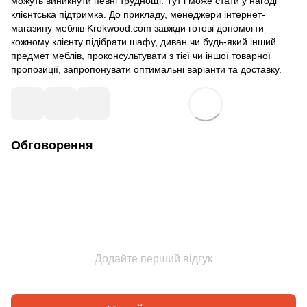
можуть виникнути певні труднощі. Тут і може стати у нагоді
клієнтська підтримка. До прикладу, менеджери інтернет-
магазину меблів Krokwood.com завжди готові допомогти
кожному клієнту підібрати шафу, диван чи будь-який інший
предмет меблів, проконсультувати з тієї чи іншої товарної
пропозиції, запропонувати оптимальні варіанти та доставку.
Обговорення
Додайте перший відгук