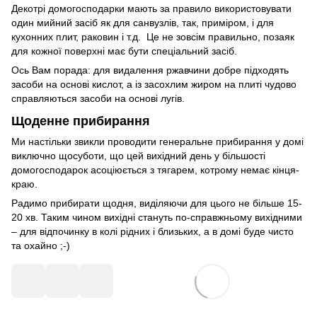
Декотрі домогосподарки мають за правило використовувати
один мийний засіб як для санвузлів, так, приміром, і для
кухонних плит, раковин і т.д. Це не зовсім правильно, позаяк
для кожної поверхні має бути спеціальний засіб.
Ось Вам порада: для видалення ржавчини добре підходять
засоби на основі кислот, а із засохлим жиром на плиті чудово
справляються засоби на основі лугів.
Щоденне прибирання
Ми настільки звикли проводити генеральне прибирання у домі
виключно щосуботи, що цей вихідний день у більшості
домогосподарок асоціюється з тягарем, котрому немає кінця-
краю.
Радимо прибирати щодня, виділяючи для цього не більше 15-
20 хв. Таким чином вихідні стануть по-справжньому вихідними
– для відпочинку в колі рідних і близьких, а в домі буде чисто
та охайно ;-)