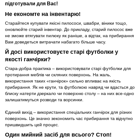
підготували для Вас!
Не економте на інвентарю!
Старайтеся купувати якісні пилососи, швабри, віники тощо,
оновлюйте старий інвентар. До прикладу, старий пилосос вже
не зможе втягувати пилюку як раніше, а відтак, на прибирання
Вам доведеться витрачати набагато більше часу.
Й досі використовуєте старі футболки у
якості ганчірки?
Стара-добра практика – використовувати старі футболки для
протирання меблів чи скляних поверхонь. На жаль,
використання таких «ганчірок» сильно впливає на якість
прибирання. Як не крути, та футболкою навряд чи вдасться до
блиску натерти дзеркало чи поверхню столу – на них все-одно
залишатимуться розводи та ворсинки.
Єдиний вихід – використання спеціальних ганчірок для різних
поверхонь. Це значно зекономить час прибирання та відчутно
пришвидшить цей процес.
Один мийний засіб для всього? Стоп!