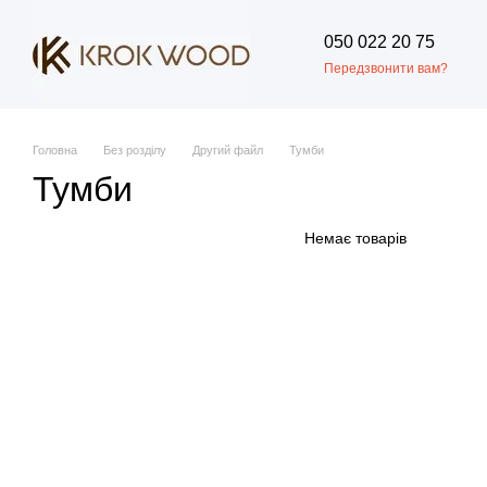
Перейти до основного контенту
050 022 20 75
Передзвонити вам?
Головна
Без розділу
Другий файл
Тумби
Тумби
Немає товарів