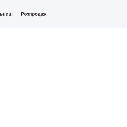
льниці
Розпродаж