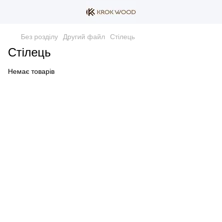
Без розділу
Другий файл
Стілець
Стілець
Немає товарів