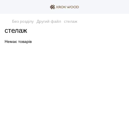
Без розділу
Другий файл
стелаж
стелаж
Немає товарів