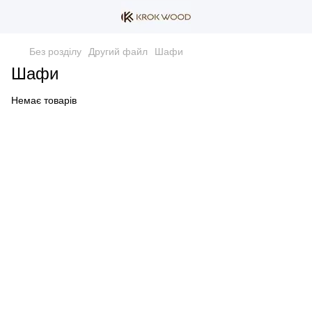
Без розділу
Другий файл
Шафи
Шафи
Немає товарів