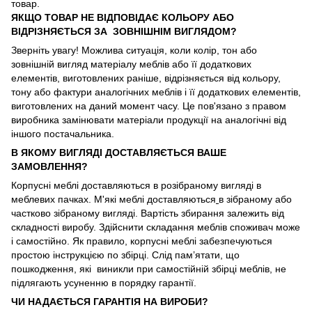
товар.
ЯКЩО ТОВАР НЕ ВІДПОВІДАЄ КОЛЬОРУ АБО
ВІДРІЗНЯЄТЬСЯ ЗА ЗОВНІШНІМ ВИГЛЯДОМ?
Зверніть увагу! Можлива ситуація, коли колір, тон або
зовнішній вигляд матеріалу меблів або її додаткових
елементів, виготовлених раніше, відрізняється від кольору,
тону або фактури аналогічних меблів і її додаткових елементів,
виготовлених на даний момент часу. Це пов'язано з правом
виробника замінювати матеріали продукції на аналогічні від
іншого постачальника.
В ЯКОМУ ВИГЛЯДІ ДОСТАВЛЯЄТЬСЯ ВАШЕ
ЗАМОВЛЕННЯ?
Корпусні меблі доставляються в розібраному вигляді в
меблевих пачках. М'які меблі доставляються
в зібраному або
частково зібраному вигляді. Вартість збирання залежить від
складності виробу. Здійснити складання меблів споживач може
і самостійно. Як правило, корпусні меблі забезпечуються
простою інструкцією по збірці. Слід пам’ятати, що
пошкодження, які виникли при самостійній збірці меблів, не
підлягають усуненню в порядку гарантії.
ЧИ НАДАЄТЬСЯ ГАРАНТІЯ НА ВИРОБИ?