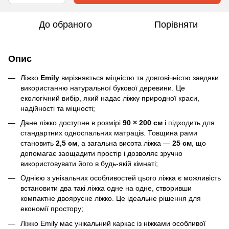
До обраного
Порівняти
Опис
Ліжко
Emily
вирізняється міцністю та довговічністю завдяки
використанню натуральної букової деревини. Це
екологічний вибір, який надає ліжку природної краси,
надійності та міцності;
Дане ліжко доступне в розмірі
90 × 200 см
і підходить для
стандартних односпальних матраців. Товщина рами
становить
2,5 см
, а загальна висота ліжка —
25 см
, що
допомагає заощадити простір і дозволяє зручно
використовувати його в будь-якій кімнаті;
Однією з унікальних особливостей цього ліжка є можливість
встановити два такі ліжка одне на одне, створивши
компактне двоярусне ліжко. Це ідеальне рішення для
економії простору;
Ліжко Emily має унікальний каркас із ніжками особливої