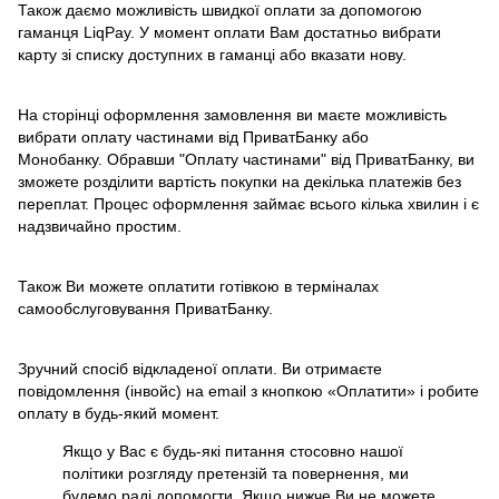
Також даємо можливість швидкої оплати за допомогою
гаманця LiqPay. У момент оплати Вам достатньо вибрати
карту зі списку доступних в гаманці або вказати нову.
На сторінці оформлення замовлення ви маєте можливість
вибрати оплату частинами від ПриватБанку або
Монобанку. Обравши "Оплату частинами" від ПриватБанку, ви
зможете розділити вартість покупки на декілька платежів без
переплат. Процес оформлення займає всього кілька хвилин і є
надзвичайно простим.
Також Ви можете оплатити готівкою в терміналах
самообслуговування ПриватБанку.
Зручний спосіб відкладеної оплати. Ви отримаєте
повідомлення (інвойс) на email з кнопкою «Оплатити» і робите
оплату в будь-який момент.
Якщо у Вас є будь-які питання стосовно нашої
політики розгляду претензій та повернення, ми
будемо раді допомогти. Якщо нижче Ви не можете