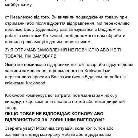
майбутньому.
ст Незалежно від того, Ви виявили пошкодження товару при
отриманні або після відкриття відправлення, ми переконливо
просимо Вас у будь-якому разі зв'язуватися з Відділом по
роботі з клієнтами Krokwood, щоб допомогти нам обробити
правила рекламації з даним перевізником.
3) Я ОТРИМАВ ЗАМОВЛЕННЯ НЕ ПОВНІСТЮ АБО НЕ ТІ
ТОВАРИ, ЯКІ ЗАМОВЛЯВ
Якщо ми помилково відправили не той товар або відсутні деякі
частини замовлення, оформленого на Krokwood ми
переконливо просимо Вас зв'язатися з Відділом по роботі із
клієнтами Krokwood.
Krokwood компенсує всі витрати, пов'язані із заміною, у
випадку, якщо компанія вислала не той або некондиційний
товар.
ЯКЩО ТОВАР НЕ ВІДПОВІДАЄ КОЛЬОРУ АБО
ВІДРІЗНЯЄТЬСЯ ЗА ЗОВНІШНІМ ВИГЛЯДОМ?
Зверніть увагу! Можлива ситуація, коли колір, тон або
зовнішній вигляд матеріалу меблів або її додаткових