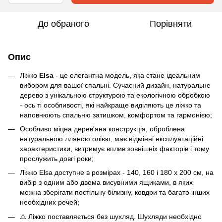
До обраного
Порівняти
Опис
Ліжко
Elsa
- це елегантна модель, яка стане ідеальним
вибором для вашої спальні. Сучасний дизайн, натуральне
дерево з унікальною структурою та екологічною обробкою
- ось ті особливості, які найкраще виділяють це ліжко та
наповнюють спальню затишком, комфортом та гармонією;
Особливо міцна дерев'яна конструкція, оброблена
натуральною лляною олією, має відмінні експлуатаційні
характеристики, витримує вплив зовнішніх факторів і тому
прослужить довгі роки;
Ліжко Elsa доступне в розмірах - 140, 160 і 180 х 200 см, на
вибір з одним або двома висувними ящиками, в яких
можна зберігати постільну білизну, ковдри та багато інших
необхідних речей;
⚠️ Ліжко поставляється без шухляд. Шухляди необхідно