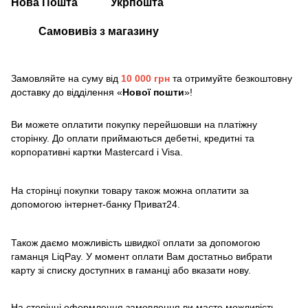
Нова Пошта
Укрпошта
Самовивіз з магазину
Замовляйте на суму від
10 000 грн
та отримуйте безкоштовну
доставку до відділення «
Нової пошти
»!
Ви можете оплатити покупку перейшовши на платіжну
сторінку. До оплати приймаються дебетні, кредитні та
корпоративні картки Mastercard і Visa.
На сторінці покупки товару також можна оплатити за
допомогою інтернет-банку Приват24.
Також даємо можливість швидкої оплати за допомогою
гаманця LiqPay. У момент оплати Вам достатньо вибрати
карту зі списку доступних в гаманці або вказати нову.
На сторінці оформлення замовлення ви маєте можливість