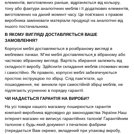
елементів, виготовлених раніше, відрізняється від кольору,
тону або фактури аналогічних меблів і її додаткових елементів,
виготовлених на даний момент часу. Це пов'язано з правом
виробника замінювати матеріали продукції на аналогічні від
іншого постачальника.
В ЯКОМУ ВИГЛЯДІ ДОСТАВЛЯЄТЬСЯ ВАШЕ
ЗАМОВЛЕННЯ?
Корпусні меблі доставляються в розібраному вигляді в
меблевих пачках. М'які меблі доставляються
в зібраному або
частково зібраному вигляді. Вартість збирання залежить від
складності виробу. Здійснити складання меблів споживач може
і самостійно. Як правило, корпусні меблі забезпечуються
простою інструкцією по збірці. Слід пам’ятати, що
пошкодження, які виникли при самостійній збірці меблів, не
підлягають усуненню в порядку гарантії.
ЧИ НАДАЄТЬСЯ ГАРАНТІЯ НА ВИРОБИ?
На усі товари нашого магазину поширюється гарантія
компанії-виробника відповідно до законодавства України.Наш
інтернет-магазин не виписує гарантійних талонів! Гарантійним
талоном є будь-який документ з печаткою фабрики
(передається Вам окремо, вкладений при упаковці виробу,