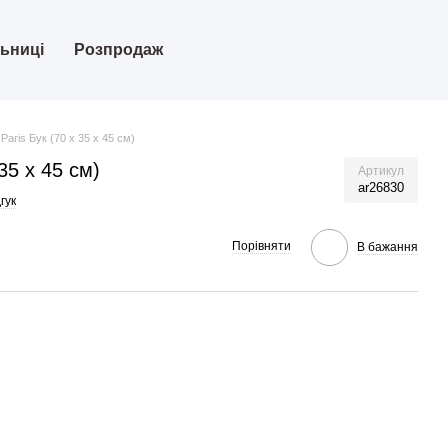
льниці
Розпродаж
Paris Бук (70 х 35 х 45 см)
35 х 45 см)
Артикул
ar26830
гук
Порівняти
В бажання