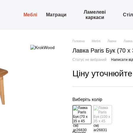
Ламелеві
Меблі
Матраци
Сті
каркаси
Головна
Меблі
Лавки
Лавка 
Лавка Paris Бук (70 х 
Статус не вибраний
Написати від
Ціну уточнюйте
Виберіть колір
Розмір