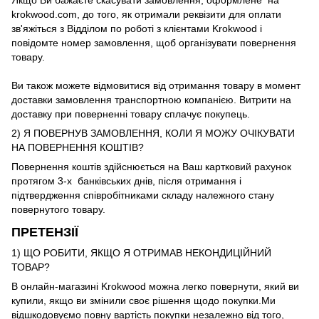
Якщо Ви бажаєте скасувати замовлення, оформлене на
krokwood.com, до того, як отримали реквізити для оплати
зв'яжіться з Відділом по роботі з клієнтами Krokwood і
повідомте номер замовлення, щоб організувати повернення
товару.
Ви також можете відмовитися від отримання товару в момент
доставки замовлення транспортною компанією. Витрити на
доставку при поверненні товару сплачує покупець.
2) Я ПОВЕРНУВ ЗАМОВЛЕННЯ, КОЛИ Я МОЖУ ОЧІКУВАТИ
НА ПОВЕРНЕННЯ КОШТІВ?
Повернення коштів здійснюється на Ваш картковий рахунок
протягом 3-х банківських днів, після отримання і
підтвердження співробітниками складу належного стану
повернутого товару.
ПРЕТЕНЗІЇ
1) ЩО РОБИТИ, ЯКЩО Я ОТРИМАВ НЕКОНДИЦІЙНИЙ
ТОВАР?
В онлайн-магазині Krokwood можна легко повернути, який ви
купили, якщо ви змінили своє рішення щодо покупки.Ми
відшкодовуємо повну вартість покупки незалежно від того,