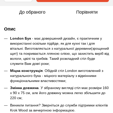
До обраного
Порівняти
Опис
London Бук
- має довершений дизайн, є практичним у
використанні оскільки підійде, як для кухні так і для
вітальні. Виготовляється з натуральної деревини(зрощений
щит) та покривається лляною олією, що захистить виріб від
вологи, цвілі та грибків. Такий розкладний стіл буде
служити Вам довгі роки;
Міцна конструкція
. Обідній стіл London виготовлений з
натурального бука - міцного матеріалу з відмінними
функціональними властивостями;
Змінна довжина
. У зібраному вигляді стіл має розміри 160
х 90 х 75 см, але його довжину можна легко збільшити до
220 см;
Виникли питання? Зверніться до служби підтримки клієнтів
Krok Wood за вичерпною інформацією.