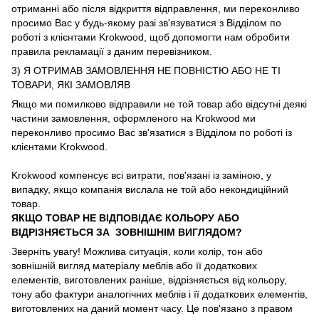
отриманні або після відкриття відправлення, ми переконливо
просимо Вас у будь-якому разі зв'язуватися з Відділом по
роботі з клієнтами Krokwood, щоб допомогти нам обробити
правила рекламації з даним перевізником.
3) Я ОТРИМАВ ЗАМОВЛЕННЯ НЕ ПОВНІСТЮ АБО НЕ ТІ
ТОВАРИ, ЯКІ ЗАМОВЛЯВ
Якщо ми помилково відправили не той товар або відсутні деякі
частини замовлення, оформленого на Krokwood ми
переконливо просимо Вас зв'язатися з Відділом по роботі із
клієнтами Krokwood.
Krokwood компенсує всі витрати, пов'язані із заміною, у
випадку, якщо компанія вислала не той або некондиційний
товар.
ЯКЩО ТОВАР НЕ ВІДПОВІДАЄ КОЛЬОРУ АБО
ВІДРІЗНЯЄТЬСЯ ЗА ЗОВНІШНІМ ВИГЛЯДОМ?
Зверніть увагу! Можлива ситуація, коли колір, тон або
зовнішній вигляд матеріалу меблів або її додаткових
елементів, виготовлених раніше, відрізняється від кольору,
тону або фактури аналогічних меблів і її додаткових елементів,
виготовлених на даний момент часу. Це пов'язано з правом