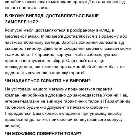
виробника замінювати матеріали продукції на аналогічні від
іншого постачальника.
В ЯКОМУ ВИГЛЯДІ ДОСТАВЛЯЄТЬСЯ ВАШЕ
ЗАМОВЛЕННЯ?
Корпусні меблі доставляються в розібраному вигляді в
меблевих пачках. М'які меблі доставляються
в зібраному або
частково зібраному вигляді. Вартість збирання залежить від
складності виробу. Здійснити складання меблів споживач може
і самостійно. Як правило, корпусні меблі забезпечуються
простою інструкцією по збірці. Слід пам’ятати, що
пошкодження, які виникли при самостійній збірці меблів, не
підлягають усуненню в порядку гарантії.
ЧИ НАДАЄТЬСЯ ГАРАНТІЯ НА ВИРОБИ?
На усі товари нашого магазину поширюється гарантія
компанії-виробника відповідно до законодавства України.Наш
інтернет-магазин не виписує гарантійних талонів! Гарантійним
талоном є будь-який документ з печаткою фабрики
(передається Вам окремо, вкладений при упаковці виробу,
приклеєний до пачки, приклеєний до внутрішнього корпусу
вироби).
ЧИ МОЖЛИВО ПОВЕРНУТИ ТОВАР?