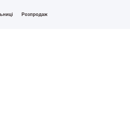
льниці
Розпродаж