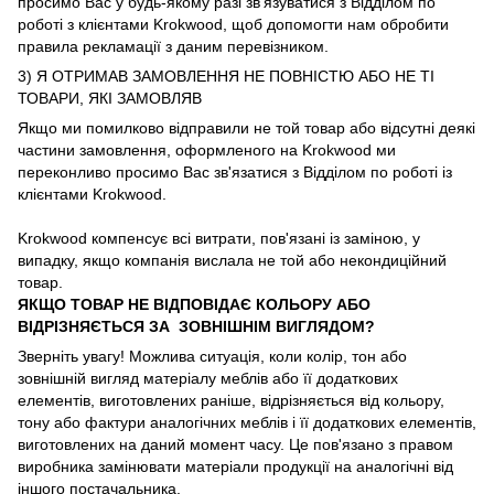
просимо Вас у будь-якому разі зв'язуватися з Відділом по
роботі з клієнтами Krokwood, щоб допомогти нам обробити
правила рекламації з даним перевізником.
3) Я ОТРИМАВ ЗАМОВЛЕННЯ НЕ ПОВНІСТЮ АБО НЕ ТІ
ТОВАРИ, ЯКІ ЗАМОВЛЯВ
Якщо ми помилково відправили не той товар або відсутні деякі
частини замовлення, оформленого на Krokwood ми
переконливо просимо Вас зв'язатися з Відділом по роботі із
клієнтами Krokwood.
Krokwood компенсує всі витрати, пов'язані із заміною, у
випадку, якщо компанія вислала не той або некондиційний
товар.
ЯКЩО ТОВАР НЕ ВІДПОВІДАЄ КОЛЬОРУ АБО
ВІДРІЗНЯЄТЬСЯ ЗА ЗОВНІШНІМ ВИГЛЯДОМ?
Зверніть увагу! Можлива ситуація, коли колір, тон або
зовнішній вигляд матеріалу меблів або її додаткових
елементів, виготовлених раніше, відрізняється від кольору,
тону або фактури аналогічних меблів і її додаткових елементів,
виготовлених на даний момент часу. Це пов'язано з правом
виробника замінювати матеріали продукції на аналогічні від
іншого постачальника.