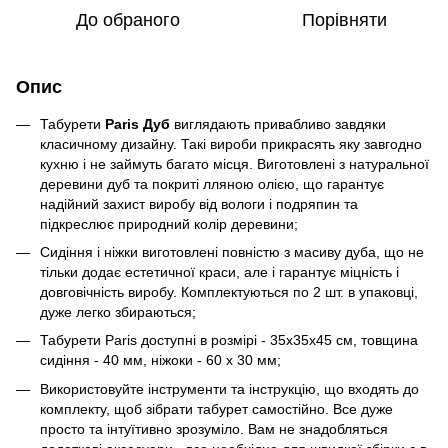
До обраного
Порівняти
Опис
Табурети
Paris Дуб
виглядають привабливо завдяки
класичному дизайну. Такі вироби прикрасять яку завгодно
кухню і не займуть багато місця. Виготовлені з натуральної
деревини дуб та покриті лляною олією, що гарантує
надійний захист виробу від вологи і подряпин та
підкреслює природний колір деревини;
Сидіння і ніжки виготовлені повністю з масиву дуба, що не
тільки додає естетичної краси, але і гарантує міцність і
довговічність виробу. Комплектуються по 2 шт. в упаковці,
дуже легко збираються;
Табурети Paris доступні в розмірі - 35х35х45 см, товщина
сидіння - 40 мм, ніжоки - 60 х 30 мм;
Використовуйте інструменти та інструкцію, що входять до
комплекту, щоб зібрати табурет самостійно. Все дуже
просто та інтуїтивно зрозуміло. Вам не знадобляться