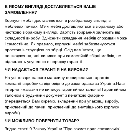
В ЯКОМУ ВИГЛЯДІ ДОСТАВЛЯЄТЬСЯ ВАШЕ
ЗАМОВЛЕННЯ?
Корпусні меблі доставляються в розібраному вигляді в
меблевих пачках. М'які меблі доставляються
в зібраному або
частково зібраному вигляді. Вартість збирання залежить від
складності виробу. Здійснити складання меблів споживач може
і самостійно. Як правило, корпусні меблі забезпечуються
простою інструкцією по збірці. Слід пам’ятати, що
пошкодження, які виникли при самостійній збірці меблів, не
підлягають усуненню в порядку гарантії.
ЧИ НАДАЄТЬСЯ ГАРАНТІЯ НА ВИРОБИ?
На усі товари нашого магазину поширюється гарантія
компанії-виробника відповідно до законодавства України.Наш
інтернет-магазин не виписує гарантійних талонів! Гарантійним
талоном є будь-який документ з печаткою фабрики
(передається Вам окремо, вкладений при упаковці виробу,
приклеєний до пачки, приклеєний до внутрішнього корпусу
вироби).
ЧИ МОЖЛИВО ПОВЕРНУТИ ТОВАР?
Згідно статті 9 Закону України "Про захист прав споживачів"