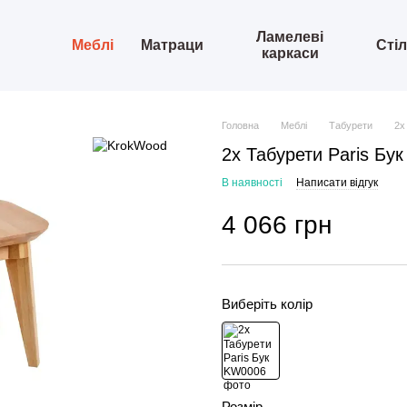
Ламелеві
Меблі
Матраци
Сті
каркаси
Головна
Меблі
Табурети
2х
2х Табурети Paris Бук
В наявності
Написати відгук
4 066 грн
Виберіть колір
Розмір