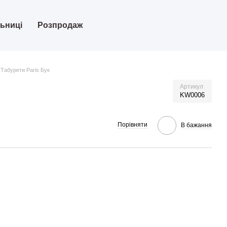
льниці
Розпродаж
 Табурети Paris Бук
Артикул
KW0006
Порівняти
В бажання