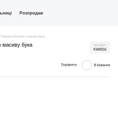
льниці
Розпродаж
 Табурети Dresden з масиву бука
з масиву бука
Артикул
KW0016
Порівняти
В бажання